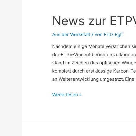
Egli-
Racing
News zur ETP
Team
am
Hockenheim
Aus der Werkstatt
/ Von
Fritz Egli
Ring
Nachdem einige Monate verstrichen sin
der ETPV-Vincent berichten zu können
stand im Zeichen des optischen Wandel
komplett durch erstklassige Karbon-Te
an Weiterentwicklung umgesetzt. Eine
News
Weiterlesen »
zur
ETPV-
Vincent