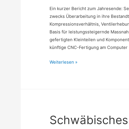
Ein kurzer Bericht zum Jahresende: Se
zwecks Überarbeitung in ihre Bestandt
Kompressionsverhältnis, Ventilerhebu
Basis für leistungssteigernde Massn
gefertigten Kleinteilen und Komponent
künftige CNC-Fertigung am Computer ü
27.12.2014,
Weiterlesen »
Werkstatt
Schwäbisches 