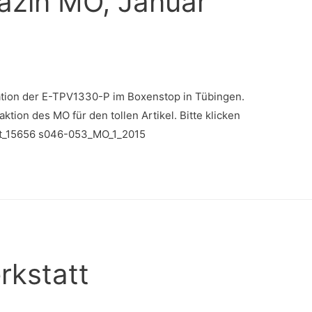
azin MO, Januar
tation der E-TPV1330-P im Boxenstop in Tübingen.
tion des MO für den tollen Artikel. Bitte klicken
cht_15656 s046-053_MO_1_2015
rkstatt