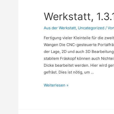
Werkstatt, 1.3.
Aus der Werkstatt
,
Uncategorized
/ Vo
Fertigung vieler Kleinteile für die zwe
Wangen Die CNC-gesteuerte Portalfräs
der Lage, 2D und auch 3D Bearbeitun
stabilem Fräskopf können auch Nichte
Dicke bearbeitet werden. Hier wird ge
gefräst. Dies ist nötig, um …
Werkstatt,
Weiterlesen »
1.3.15