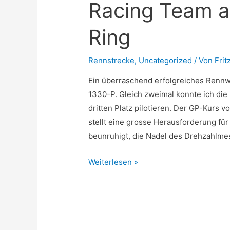
Racing Team 
Ring
Rennstrecke
,
Uncategorized
/ Von
Frit
Ein überraschend erfolgreiches Renn
1330-P. Gleich zweimal konnte ich die
dritten Platz pilotieren. Der GP-Kurs 
stellt eine grosse Herausforderung für 
beunruhigt, die Nadel des Drehzahlmes
Grosser
Weiterlesen »
Erfolg
für
das
Fritz