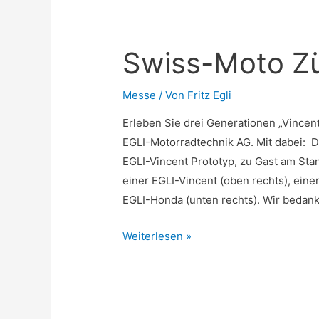
Swiss-Moto Zür
Messe
/ Von
Fritz Egli
Erleben Sie drei Generationen „Vincen
EGLI-Motorradtechnik AG. Mit dabei: D
EGLI-Vincent Prototyp, zu Gast am St
einer EGLI-Vincent (oben rechts), einer
EGLI-Honda (unten rechts). Wir bedan
Swiss-
Weiterlesen »
Moto
Zürich,
19.-22.
2.15