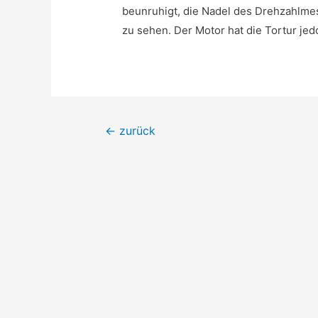
beunruhigt, die Nadel des Drehzahlmes
zu sehen. Der Motor hat die Tortur je
Beitragsnavigation
←
zurück