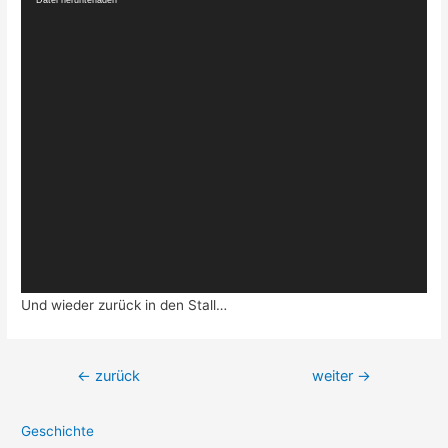
Player
Und wieder zurück in den Stall…
Beitragsnavigation
←
zurück
weiter
→
Geschichte