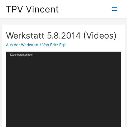
TPV Vincent
Hau
Werkstatt 5.8.2014 (Videos)
Aus der Werkstatt
/ Von
Fritz Egli
Video-
Datei herunterladen
Player