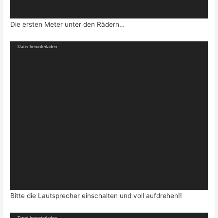
Die ersten Meter unter den Rädern…
Video-
Datei herunterladen
Player
Bitte die Lautsprecher einschalten und voll aufdrehen!!
Video-
Datei herunterladen