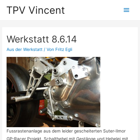
TPV Vincent
Hau
Werkstatt 8.6.14
Aus der Werkstatt
/ Von
Fritz Egli
Fussrastenanlage aus dem leider gescheiterten Suter-Ilmor
GP-Racer Projekt. Schalthebel mit Gestänge und Hebelei mit